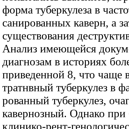
форма туберкулеза в част
санированных каверн, а 
существования деструктив
Анализ имеющейся докум
диагнозам в историях боле
приведенной 8, что чаще 
тратнвный туберкулез в фа
рованный туберкулез, оча
кавернозный. Однако при
клинико-рент-генологиче