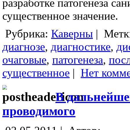
разработке патогенеза са
существенное значение.
Рубрика:
Каверны
|
Метк
диагнозе
,
диагностике
,
ди
очаговые
,
патогенеза
,
пос
существенное
|
Нет комме
В дальнейше
проводимого