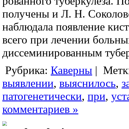
рованного туберкулеза. 
получены и Л. Н. Соколов
наблюдала появление кис
всего при лечении больны
диссеминированным туберк
Рубрика:
Каверны
|
Метк
выявлении
,
выяснилось
,
з
патогенетически
,
при
,
уст
комментариев »