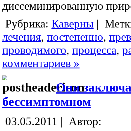
диссеминированную приро
Рубрика:
Каверны
|
Метк
лечения
,
постепенно
,
пре
проводимого
,
процесса
,
р
комментариев »
Они заключа
бессимптомном
03.05.2011 |
Автор: