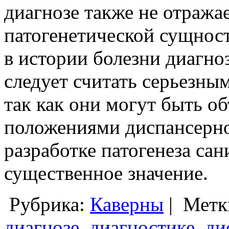
диагнозе также не отража
патогенетической сущнос
в истории болезни диагно
следует считать серьезны
так как они могут быть 
положениями диспансерно
разработке патогенеза са
существенное значение.
Рубрика:
Каверны
|
Метк
диагнозе
,
диагностике
,
ди