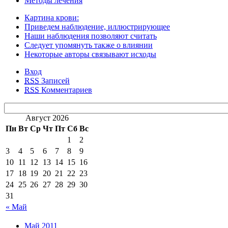
Методы лечения
Картина крови:
Приведем наблюдение, иллюстрирующее
Наши наблюдения позволяют считать
Следует упомянуть также о влиянии
Некоторые авторы связывают исходы
Вход
RSS
Записей
RSS
Комментариев
Август 2026
Пн
Вт
Ср
Чт
Пт
Сб
Вс
1
2
3
4
5
6
7
8
9
10
11
12
13
14
15
16
17
18
19
20
21
22
23
24
25
26
27
28
29
30
31
« Май
Май 2011