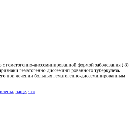
 с гематогенно-диссеминированной формой заболевания ( 8).
признаки гематогенно-диссеминп-рованного туберкулеза.
сего при лечении больных гематогенно-диссеминированным
овлены
,
чаще
,
что