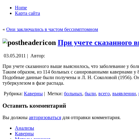
Home
Карта сайта
«
Они заключались в частом бессимптомном
При учете сказанного 
03.05.2011 |
Автор:
При учете сказанного выше выяснилось, что заболевание у бо
Таким образом, из 114 больных с санированными кавернами у 
Подобные данные были получены и Л. Н. Соколовой (1956). О
туберкулезом в фазе распада.
Рубрика:
Каверны
|
Метки:
больных
,
были
,
всего
,
выявлении
,
Оставить комментарий
Вы должны
авторизоваться
для отправки комментария.
Анализы
Каверны