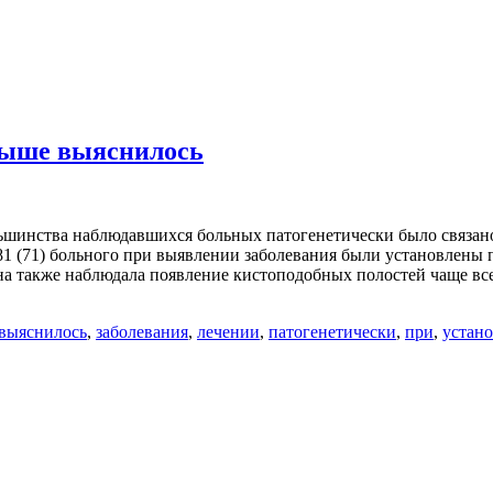
выше выяснилось
льшинства наблюдавшихся больных патогенетически было связано
81 (71) больного при выявлении заболевания были установлены 
на также наблюдала появление кистоподобных полостей чаще в
выяснилось
,
заболевания
,
лечении
,
патогенетически
,
при
,
устан