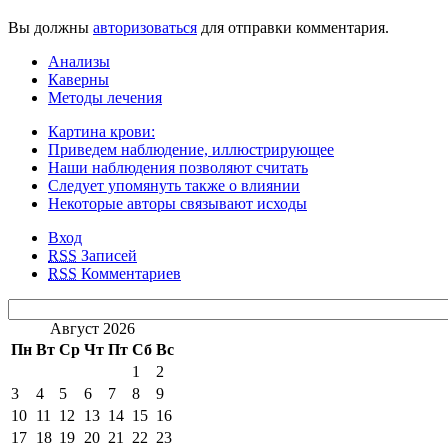
Вы должны
авторизоваться
для отправки комментария.
Анализы
Каверны
Методы лечения
Картина крови:
Приведем наблюдение, иллюстрирующее
Наши наблюдения позволяют считать
Следует упомянуть также о влиянии
Некоторые авторы связывают исходы
Вход
RSS
Записей
RSS
Комментариев
Август 2026
Пн
Вт
Ср
Чт
Пт
Сб
Вс
1
2
3
4
5
6
7
8
9
10
11
12
13
14
15
16
17
18
19
20
21
22
23