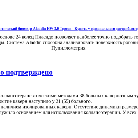
птический биометр Aladdin HW 3.0 Topcon - Купить у официального дистрибьюто
ове 24 колец Пласидо позволяет наиболее точно подобрать то
ы. Система Aladdin способна анализировать поверхность рогови
Пупиллометрия.
о подтверждено
коллапсотерапевтпческими методами 38 больных кавернозным туб
тие каверн наступило у 21 (55) больного.
 наличием изолированных каверн. Отсутствие динамики размеро
служило основанием для использования коллапсотерапии. У всех