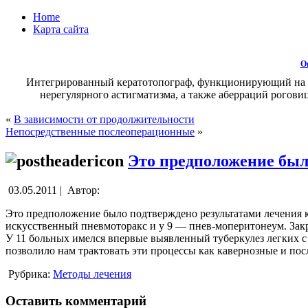
Home
Карта сайта
О
Интегрированный кератотопограф, функционирующий на осн
нерегулярного астигматизма, а также аберраций роговиц
«
В зависимости от продолжительности
Непосредственные послеоперационные
»
Это предположение был
03.05.2011 |
Автор:
Это предположение было подтверждено результатами лечения 
искусственный пневмоторакс и у 9 — пнев-моперитонеум. Закры
У 11 больных имелся впервые выявленный туберкулез легких с
позволило нам трактовать эти процессы как кавернозные и по
Рубрика:
Методы лечения
Оставить комментарий