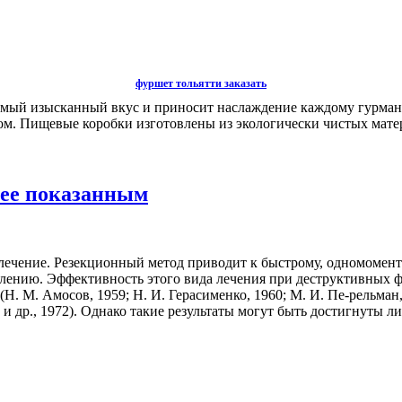
фуршет тольятти заказать
самый изысканный вкус и приносит наслаждение каждому гурману
. Пищевые коробки изготовлены из экологически чистых матери
лее показанным
 лечение. Резекционный метод приводит к быстрому, одномомен
лению. Эффективность этого вида лечения при деструктивных ф
. М. Амосов, 1959; Н. И. Герасименко, 1960; М. И. Пе-рельман, 1
ев и др., 1972). Однако такие результаты могут быть достигнуты