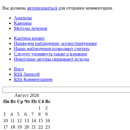
Вы должны
авторизоваться
для отправки комментария.
Анализы
Каверны
Методы лечения
Картина крови:
Приведем наблюдение, иллюстрирующее
Наши наблюдения позволяют считать
Следует упомянуть также о влиянии
Некоторые авторы связывают исходы
Вход
RSS
Записей
RSS
Комментариев
Август 2026
Пн
Вт
Ср
Чт
Пт
Сб
Вс
1
2
3
4
5
6
7
8
9
10
11
12
13
14
15
16
17
18
19
20
21
22
23