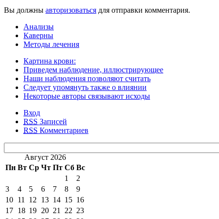
Вы должны
авторизоваться
для отправки комментария.
Анализы
Каверны
Методы лечения
Картина крови:
Приведем наблюдение, иллюстрирующее
Наши наблюдения позволяют считать
Следует упомянуть также о влиянии
Некоторые авторы связывают исходы
Вход
RSS
Записей
RSS
Комментариев
Август 2026
Пн
Вт
Ср
Чт
Пт
Сб
Вс
1
2
3
4
5
6
7
8
9
10
11
12
13
14
15
16
17
18
19
20
21
22
23