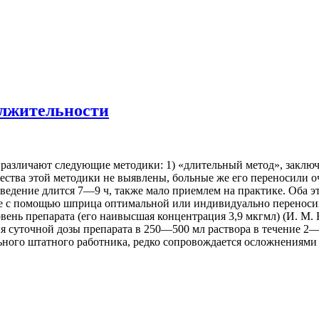
олжительности
различают следующие методики: 1) «длительный метод», заклю
ества этой методики не выявлены, больные же его переносили о
ведение длится 7—9 ч, также мало приемлем на практике. Оба э
ние с помощью шприца оптимальной или индивидуально перенос
вень препарата (его наивысшая концентрация 3,9 мкгмл) (И. М. Б
 суточной дозы препарата в 250—500 мл раствора в течение 2—3
ного штатного работника, редко сопровождается осложнениями (В