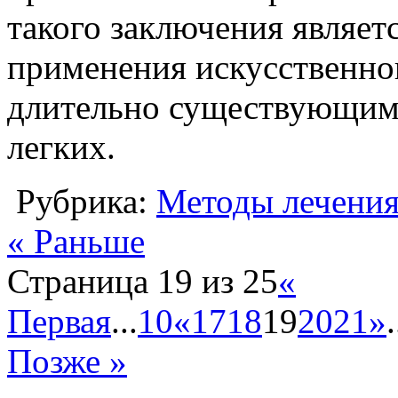
такого заключения являет
применения искусственно
длительно существующим
легких.
Рубрика:
Методы лечени
« Раньше
Страница 19 из 25
«
Первая
...
10
«
17
18
19
20
21
»
.
Позже »